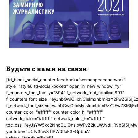
Будьте с нами на связи
[td_block_social_counter facebook="womenpeacenetwork"
style="style6 td-social-boxed" open_in_new_window="y"
f_counters_font_family="394" f_network_font_family="891"
f_counters_font_size="eyJhbGwiOiIxNCIsImxhbmRzY2FwZSI6IjE
f_network_font_size="eyJhbGwiOiIxMyIsImxhbmRzY2FwZSI6IjEx
counter_color="#ffffff" counter_color_h="#ffffff"
network_color="#ffffff" network_color_h="#ffffff"
tdc_css="eyJsYW5kc2NhcGUiOnsibWFyZ2luLWJvdHRvbSI6IjMw
youtube="UCfv3cw8TlPW0tluF3EGpbuA"
twitter="tagdivofficial"]