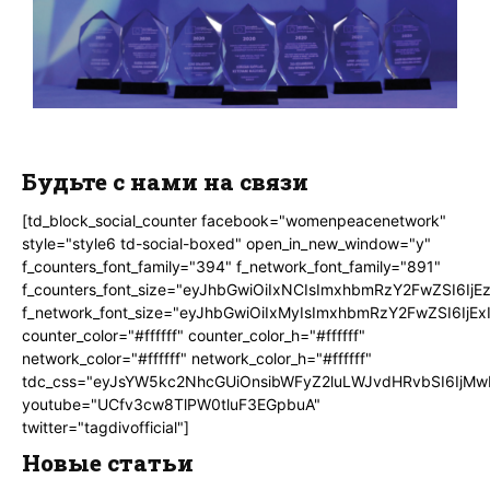
Будьте с нами на связи
[td_block_social_counter facebook="womenpeacenetwork"
style="style6 td-social-boxed" open_in_new_window="y"
f_counters_font_family="394" f_network_font_family="891"
f_counters_font_size="eyJhbGwiOiIxNCIsImxhbmRzY2FwZSI6IjE
f_network_font_size="eyJhbGwiOiIxMyIsImxhbmRzY2FwZSI6IjEx
counter_color="#ffffff" counter_color_h="#ffffff"
network_color="#ffffff" network_color_h="#ffffff"
tdc_css="eyJsYW5kc2NhcGUiOnsibWFyZ2luLWJvdHRvbSI6IjMw
youtube="UCfv3cw8TlPW0tluF3EGpbuA"
twitter="tagdivofficial"]
Новые статьи