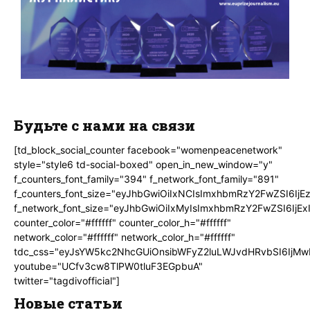
Будьте с нами на связи
[td_block_social_counter facebook="womenpeacenetwork"
style="style6 td-social-boxed" open_in_new_window="y"
f_counters_font_family="394" f_network_font_family="891"
f_counters_font_size="eyJhbGwiOiIxNCIsImxhbmRzY2FwZSI6IjE
f_network_font_size="eyJhbGwiOiIxMyIsImxhbmRzY2FwZSI6IjEx
counter_color="#ffffff" counter_color_h="#ffffff"
network_color="#ffffff" network_color_h="#ffffff"
tdc_css="eyJsYW5kc2NhcGUiOnsibWFyZ2luLWJvdHRvbSI6IjMw
youtube="UCfv3cw8TlPW0tluF3EGpbuA"
twitter="tagdivofficial"]
Новые статьи