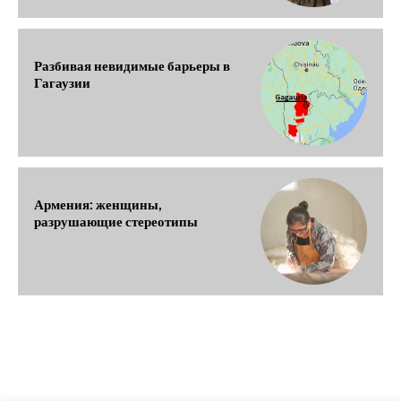
Разбивая невидимые барьеры в
Гагаузии
Армения: женщины,
разрушающие стереотипы