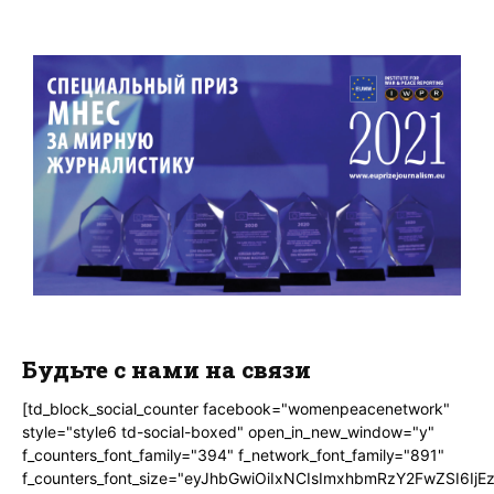
Будьте с нами на связи
[td_block_social_counter facebook="womenpeacenetwork"
style="style6 td-social-boxed" open_in_new_window="y"
f_counters_font_family="394" f_network_font_family="891"
f_counters_font_size="eyJhbGwiOiIxNCIsImxhbmRzY2FwZSI6IjE