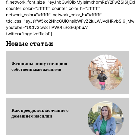
f_network_font_size="eyJhbGwiOiIxMyIsImxhbmRzY2FwZSI6IjEx
counter_color="#ffffff" counter_color_h="#ffffff"
network_color="#ffffff" network_color_h="#ffffff"
tdc_css="eyJsYW5kc2NhcGUiOnsibWFyZ2luLWJvdHRvbSI6IjMw
youtube="UCfv3cw8TlPW0tluF3EGpbuA"
twitter="tagdivofficial"]
Новые статьи
Женщины пишут историю
собственными жизнями
Как преодолеть молчание о
домашнем насилии