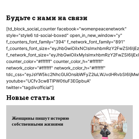
Будьте с нами на связи
[td_block_social_counter facebook="womenpeacenetwork"
style="style6 td-social-boxed" open_in_new_window="y"
f_counters_font_family="394" f_network_font_family="891"
f_counters_font_size="eyJhbGwiOiIxNCIsImxhbmRzY2FwZSI6IjE
f_network_font_size="eyJhbGwiOiIxMyIsImxhbmRzY2FwZSI6IjEx
counter_color="#ffffff" counter_color_h="#ffffff"
network_color="#ffffff" network_color_h="#ffffff"
tdc_css="eyJsYW5kc2NhcGUiOnsibWFyZ2luLWJvdHRvbSI6IjMw
youtube="UCfv3cw8TlPW0tluF3EGpbuA"
twitter="tagdivofficial"]
Новые статьи
Женщины пишут историю
собственными жизнями