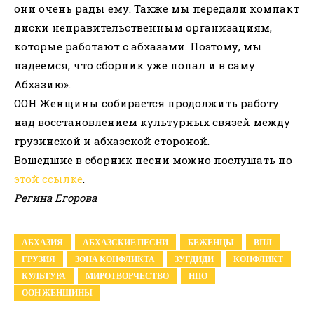
они очень рады ему. Также мы передали компакт
диски неправительственным организациям,
которые работают с абхазами. Поэтому, мы
надеемся, что сборник уже попал и в саму
Абхазию».
ООН Женщины собирается продолжить работу
над восстановлением культурных связей между
грузинской и абхазской стороной.
Вошедшие в сборник песни можно послушать по
этой ссылке
.
Регина Егорова
АБХАЗИЯ
АБХАЗСКИЕ ПЕСНИ
БЕЖЕНЦЫ
ВПЛ
ГРУЗИЯ
ЗОНА КОНФЛИКТА
ЗУГДИДИ
КОНФЛИКТ
КУЛЬТУРА
МИРОТВОРЧЕСТВО
НПО
ООН ЖЕНЩИНЫ