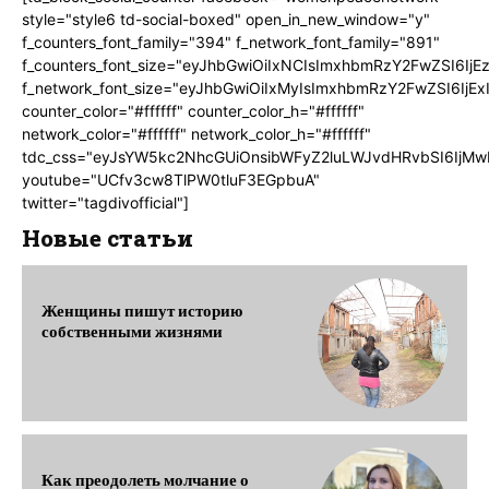
style="style6 td-social-boxed" open_in_new_window="y"
f_counters_font_family="394" f_network_font_family="891"
f_counters_font_size="eyJhbGwiOiIxNCIsImxhbmRzY2FwZSI6IjE
f_network_font_size="eyJhbGwiOiIxMyIsImxhbmRzY2FwZSI6IjEx
counter_color="#ffffff" counter_color_h="#ffffff"
network_color="#ffffff" network_color_h="#ffffff"
tdc_css="eyJsYW5kc2NhcGUiOnsibWFyZ2luLWJvdHRvbSI6IjMw
youtube="UCfv3cw8TlPW0tluF3EGpbuA"
twitter="tagdivofficial"]
Новые статьи
Женщины пишут историю
собственными жизнями
Как преодолеть молчание о