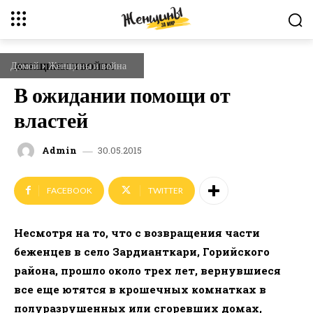
Домой
Женщины и война
ЖЕНЩИНЫ И ВОЙНА
В ожидании помощи от
властей
30.05.2015
Admin
FACEBOOK
TWITTER
Несмотря на то, что с возвращения части
беженцев в село Зардианткари, Горийского
района, прошло около трех лет, вернувшиеся
все еще ютятся в крошечных комнатках в
полуразрушенных или сгоревших домах,