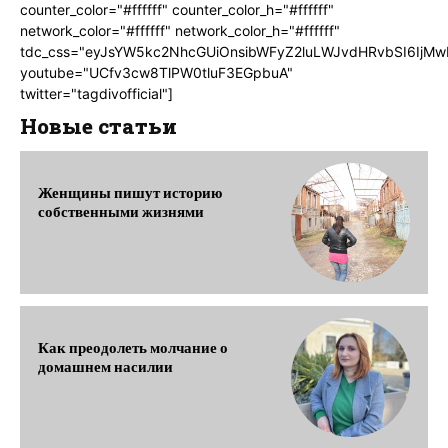
counter_color="#ffffff" counter_color_h="#ffffff"
network_color="#ffffff" network_color_h="#ffffff"
tdc_css="eyJsYW5kc2NhcGUiOnsibWFyZ2luLWJvdHRvbSI6IjMw
youtube="UCfv3cw8TlPW0tluF3EGpbuA"
twitter="tagdivofficial"]
Новые статьи
Женщины пишут историю
собственными жизнями
Как преодолеть молчание о
домашнем насилии