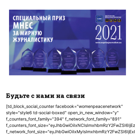
Будьте с нами на связи
[td_block_social_counter facebook="womenpeacenetwork"
style="style6 td-social-boxed" open_in_new_window="y"
f_counters_font_family="394" f_network_font_family="891"
f_counters_font_size="eyJhbGwiOiIxNCIsImxhbmRzY2FwZSI6IjE
f_network_font_size="eyJhbGwiOiIxMyIsImxhbmRzY2FwZSI6IjEx