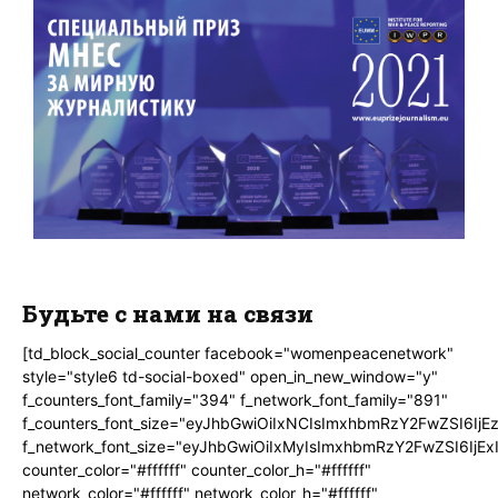
Будьте с нами на связи
[td_block_social_counter facebook="womenpeacenetwork"
style="style6 td-social-boxed" open_in_new_window="y"
f_counters_font_family="394" f_network_font_family="891"
f_counters_font_size="eyJhbGwiOiIxNCIsImxhbmRzY2FwZSI6IjE
f_network_font_size="eyJhbGwiOiIxMyIsImxhbmRzY2FwZSI6IjEx
counter_color="#ffffff" counter_color_h="#ffffff"
network_color="#ffffff" network_color_h="#ffffff"