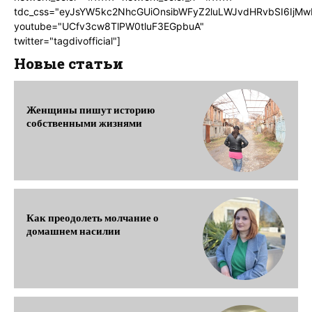
tdc_css="eyJsYW5kc2NhcGUiOnsibWFyZ2luLWJvdHRvbSI6IjMw
youtube="UCfv3cw8TlPW0tluF3EGpbuA"
twitter="tagdivofficial"]
Новые статьи
Женщины пишут историю
собственными жизнями
Как преодолеть молчание о
домашнем насилии