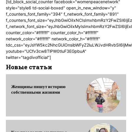
[td_block_social_counter facebook="womenpeacenetwork"
style="style6 td-social-boxed" open_in_new_window="y"
f_counters_font_family="394" f_network_font_family="891"
f_counters_font_size="eyJhbGwiOiIxNCIsImxhbmRzY2FwZSI6IjE
f_network_font_size="eyJhbGwiOiIxMyIsImxhbmRzY2FwZSI6IjEx
counter_color="#ffffff" counter_color_h="#ffffff"
network_color="#ffffff" network_color_h="#ffffff"
tdc_css="eyJsYW5kc2NhcGUiOnsibWFyZ2luLWJvdHRvbSI6IjMw
youtube="UCfv3cw8TlPW0tluF3EGpbuA"
twitter="tagdivofficial"]
Новые статьи
Женщины пишут историю
собственными жизнями