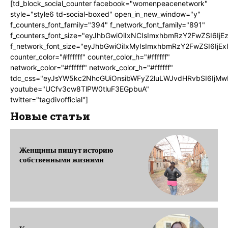
[td_block_social_counter facebook="womenpeacenetwork"
style="style6 td-social-boxed" open_in_new_window="y"
f_counters_font_family="394" f_network_font_family="891"
f_counters_font_size="eyJhbGwiOiIxNCIsImxhbmRzY2FwZSI6IjE
f_network_font_size="eyJhbGwiOiIxMyIsImxhbmRzY2FwZSI6IjEx
counter_color="#ffffff" counter_color_h="#ffffff"
network_color="#ffffff" network_color_h="#ffffff"
tdc_css="eyJsYW5kc2NhcGUiOnsibWFyZ2luLWJvdHRvbSI6IjMw
youtube="UCfv3cw8TlPW0tluF3EGpbuA"
twitter="tagdivofficial"]
Новые статьи
Женщины пишут историю
собственными жизнями