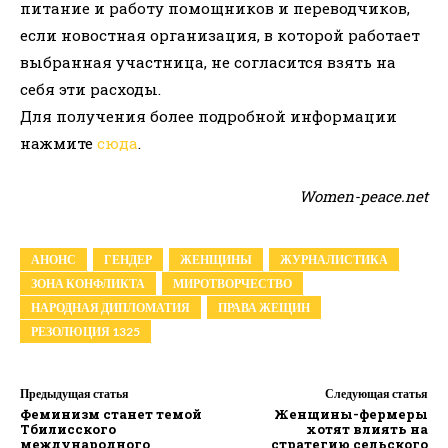
питание и работу помощников и переводчиков,
если новостная организация, в которой работает
выбранная участница, не согласится взять на
себя эти расходы.
Для получения более подробной информации
нажмите
сюда
.
Women-peace.net
АНОНС
ГЕНДЕР
ЖЕНЩИНЫ
ЖУРНАЛИСТИКА
ЗОНА КОНФЛИКТА
МИРОТВОРЧЕСТВО
НАРОДНАЯ ДИПЛОМАТИЯ
ПРАВА ЖЕЩИН
РЕЗОЛЮЦИЯ 1325
Предыдущая статья
Следующая статья
Феминизм станет темой
Женщины-фермеры
Тбилисского
хотят влиять на
международного
стратегию сельского