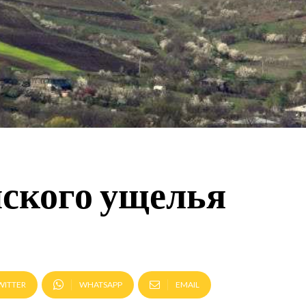
нского ущелья
WITTER
WHATSAPP
EMAIL