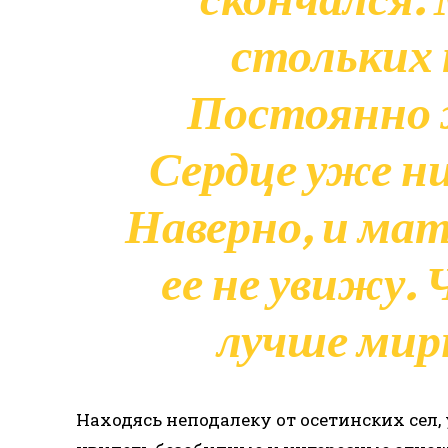
стольких
Постоянно 
Сердце уже ни
Наверно, и мат
ее не увижу
лучше ми
Находясь неподалеку от осетинских сел