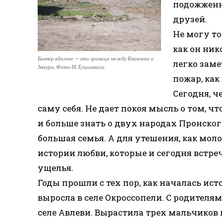
подожженн
друзей.
Не могу то
как он ник
Баннер вдалеке — это граница между Кновлеви и
легко заме
Знаури. Фото М. Хуцишвили
пожар, как
Сегодня, ч
саму себя. Не дает покоя мысль о том, ч
и больше знать о двух народах Пронског
большая семья. А для утешения, как мол
истории любви, которые и сегодня встре
ущелья.
Годы прошли с тех пор, как началась и
выросла в селе Окроссопели. С родителями
селе Авлеви. Вырастила трех мальчиков и