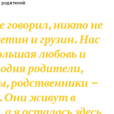
 родителей:
е говорил, никто не
сетин и грузин. Нас
ольшая любовь и
годня родители,
ы, родственники –
. Они живут в
а я осталась здесь