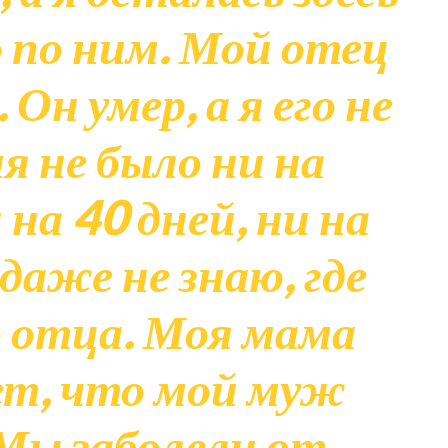
ю по ним. Мой отец
 Он умер, а я его не
я не было ни на
 на 40 дней, ни на
даже не знаю, где
о отца. Моя мама
ет, что мой муж
 Мы заболели от