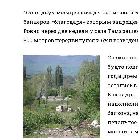
Около двух месяцев назад я написала в с
баннеров, «благодаря» которым запрещен
Ровно через две недели у села Тамарашен
800 метров передвинулся и был возведе
Сложно пер
будто повт
годы дрем
остались в
Как кадры
наполненны
балкона, н
печальное,
морщинами