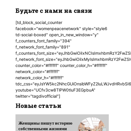
Будьте с нами на связи
[td_block_social_counter
facebook="womenpeacenetwork" style="style6
td-social-boxed" open_in_new_window="y"
f_counters_font_family="394"
f_network_font_family="891"
f_counters_font_size="eyJhbGwiOiIxNCIsImxhbmRzY2FwZSI
f_network_font_size="eyJhbGwiOiIxMyIsImxhbmRzY2FwZSI6
counter_color="#ffffff" counter_color_h="#ffffff"
network_color="#ffffff"
network_color_h="#ffffff"
tdc_css="eyJsYW5kc2NhcGUiOnsibWFyZ2luLWJvdHRvbSI6
youtube="UCfv3cw8TlPW0tluF3EGpbuA"
twitter="tagdivofficial"]
Новые статьи
Женщины пишут историю
собственными жизнями