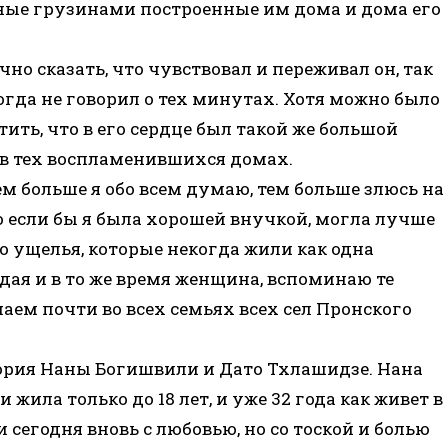
ые грузинами построенные им дома и дома его
чно сказать, что чувствовал и переживал он, так
огда не говорил о тех минутах. Хотя можно было
тить, что в его сердце был такой же большой
 в тех воспламенившихся домах.
ем больше я обо всем думаю, тем больше злюсь на
то если бы я была хорошей внучкой, могла лучше
о ущелья, которые некогда жили как одна
одая и в то же время женщина, вспоминаю те
чаем почти во всех семьях всех сел Пронского
стория Наны Богишвили и Дато Тхлашидзе. Нана
 жила только до 18 лет, и уже 32 года как живет в
 сегодня вновь с любовью, но со тоской и болью