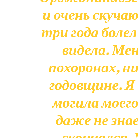
и очень скуча
три года болел.
видела. Мен
похоронах, ни
годовщине. Я 
могила моег
даже не зна
скончался.