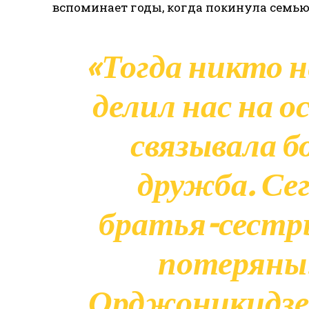
вспоминает годы, когда покинула семью
«Тогда никто н
делил нас на о
связывала б
дружба. Се
братья-сестр
потеряны
Орджоникидзе, 