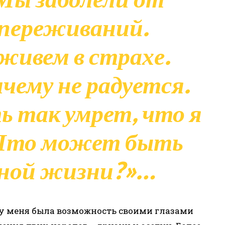
 переживаний.
живем в страхе.
чему не радуется.
ь так умрет, что я
. Что может быть
рной жизни?»…
, у меня была возможность своими глазами