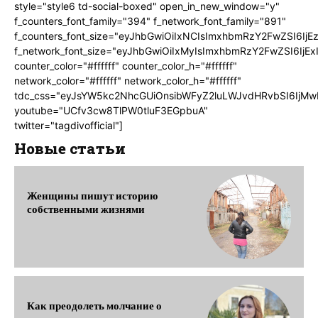
style="style6 td-social-boxed" open_in_new_window="y"
f_counters_font_family="394" f_network_font_family="891"
f_counters_font_size="eyJhbGwiOiIxNCIsImxhbmRzY2FwZSI6IjE
f_network_font_size="eyJhbGwiOiIxMyIsImxhbmRzY2FwZSI6IjEx
counter_color="#ffffff" counter_color_h="#ffffff"
network_color="#ffffff" network_color_h="#ffffff"
tdc_css="eyJsYW5kc2NhcGUiOnsibWFyZ2luLWJvdHRvbSI6IjMw
youtube="UCfv3cw8TlPW0tluF3EGpbuA"
twitter="tagdivofficial"]
Новые статьи
Женщины пишут историю
собственными жизнями
Как преодолеть молчание о