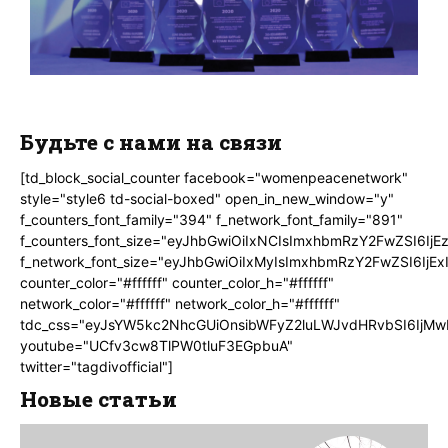
Будьте с нами на связи
[td_block_social_counter facebook="womenpeacenetwork"
style="style6 td-social-boxed" open_in_new_window="y"
f_counters_font_family="394" f_network_font_family="891"
f_counters_font_size="eyJhbGwiOiIxNCIsImxhbmRzY2FwZSI6IjE
f_network_font_size="eyJhbGwiOiIxMyIsImxhbmRzY2FwZSI6IjEx
counter_color="#ffffff" counter_color_h="#ffffff"
network_color="#ffffff" network_color_h="#ffffff"
tdc_css="eyJsYW5kc2NhcGUiOnsibWFyZ2luLWJvdHRvbSI6IjMw
youtube="UCfv3cw8TlPW0tluF3EGpbuA"
twitter="tagdivofficial"]
Новые статьи