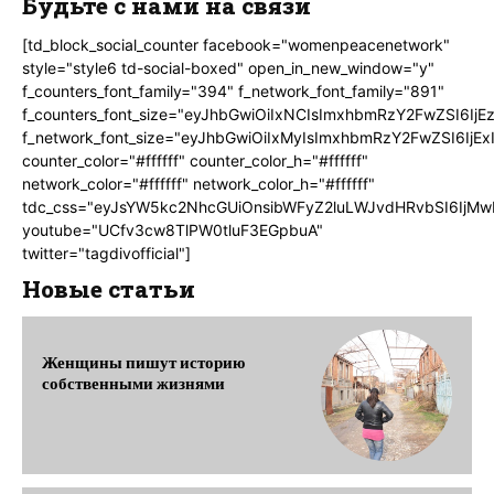
Будьте с нами на связи
[td_block_social_counter facebook="womenpeacenetwork"
style="style6 td-social-boxed" open_in_new_window="y"
f_counters_font_family="394" f_network_font_family="891"
f_counters_font_size="eyJhbGwiOiIxNCIsImxhbmRzY2FwZSI6IjE
f_network_font_size="eyJhbGwiOiIxMyIsImxhbmRzY2FwZSI6IjEx
counter_color="#ffffff" counter_color_h="#ffffff"
network_color="#ffffff" network_color_h="#ffffff"
tdc_css="eyJsYW5kc2NhcGUiOnsibWFyZ2luLWJvdHRvbSI6IjMw
youtube="UCfv3cw8TlPW0tluF3EGpbuA"
twitter="tagdivofficial"]
Новые статьи
Женщины пишут историю
собственными жизнями