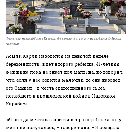
Фото: военное кладбище в Ереване, где похоронены армянские солдаты. © Армине
Аветисян
Асмик Карян находится на девятой неделе
беременности, ждет второго ребенка. 41-летняя
женщина пока не знает пол малыша, но говорит,
что, если у нее родится мальчик, то она назовет
его Самвел – в честь единственного сына,
погибшего в прошлогодней войне в Нагорном
Карабахе.
«Я всегда мечтала завести второго ребенка, но у
меня не получалось, – говорит она. – Я обещала