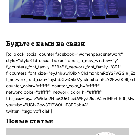
Будьте с нами на связи
[td_block_social_counter facebook="womenpeacenetwork"
style="style6 td-social-boxed" open_in_new_window="y"
f_counters_font_family="394" f_network_font_family="891"
f_counters_font_size="eyJhbGwiOiIxNCIsImxhbmRzY2FwZSI6IjE
f_network_font_size="eyJhbGwiOiIxMyIsImxhbmRzY2FwZSI6IjEx
counter_color="#ffffff" counter_color_h="#ffffff"
network_color="#ffffff" network_color_h="#ffffff"
tdc_css="eyJsYW5kc2NhcGUiOnsibWFyZ2luLWJvdHRvbSI6IjMw
youtube="UCfv3cw8TlPW0tluF3EGpbuA"
twitter="tagdivofficial"]
Новые статьи