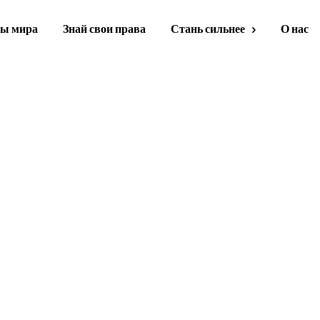
ы мира
Знай свои права
Стань сильнее
О нас