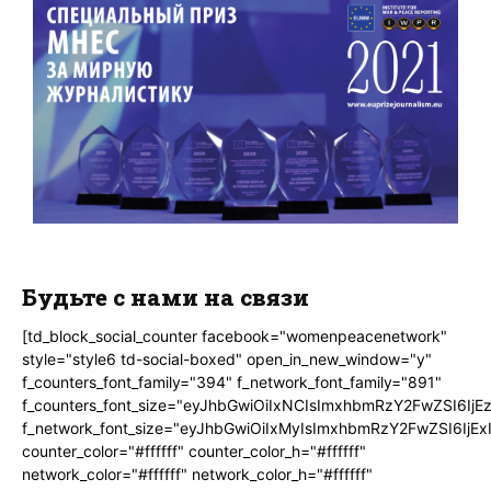
Будьте с нами на связи
[td_block_social_counter facebook="womenpeacenetwork"
style="style6 td-social-boxed" open_in_new_window="y"
f_counters_font_family="394" f_network_font_family="891"
f_counters_font_size="eyJhbGwiOiIxNCIsImxhbmRzY2FwZSI6IjE
f_network_font_size="eyJhbGwiOiIxMyIsImxhbmRzY2FwZSI6IjEx
counter_color="#ffffff" counter_color_h="#ffffff"
network_color="#ffffff" network_color_h="#ffffff"