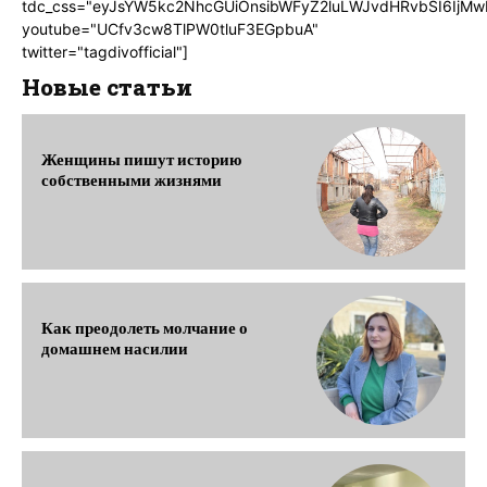
tdc_css="eyJsYW5kc2NhcGUiOnsibWFyZ2luLWJvdHRvbSI6IjMw
youtube="UCfv3cw8TlPW0tluF3EGpbuA"
twitter="tagdivofficial"]
Новые статьи
Женщины пишут историю
собственными жизнями
Как преодолеть молчание о
домашнем насилии