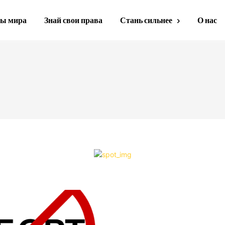
ы мира
Знай свои права
Стань сильнее
О нас