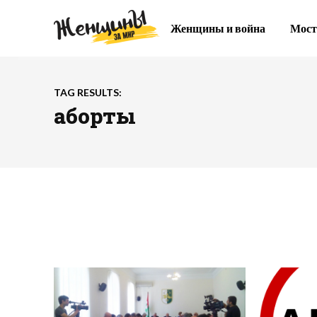
Женщины и война
Мост
TAG RESULTS:
аборты