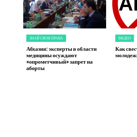
ЗНАЙ СВОИ ПРАВА
ВИДЕО
Абхазия: эксперты в области
Как све
медицины осуждают
молодеж
«опрометчивый» запрет на
аборты