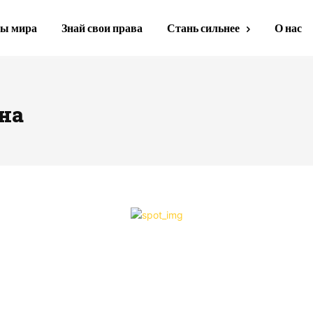
ы мира
Знай свои права
Стань сильнее
О нас
на